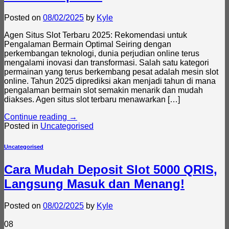
Posted on
08/02/2025
by
Kyle
Agen Situs Slot Terbaru 2025: Rekomendasi untuk
Pengalaman Bermain Optimal Seiring dengan
perkembangan teknologi, dunia perjudian online terus
mengalami inovasi dan transformasi. Salah satu kategori
permainan yang terus berkembang pesat adalah mesin slot
online. Tahun 2025 diprediksi akan menjadi tahun di mana
pengalaman bermain slot semakin menarik dan mudah
diakses. Agen situs slot terbaru menawarkan […]
Continue reading
→
Posted in
Uncategorised
Uncategorised
Cara Mudah Deposit Slot 5000 QRIS,
Langsung Masuk dan Menang!
Posted on
08/02/2025
by
Kyle
08