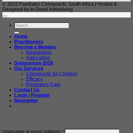
© 2022 Paediatric Chiropractic South Africa | Hosted &
Designed by In-Detail Advertising
Search
for:
Home
Practitioners
Become a Member
Registration
Add Listing
Symposium 2026
Our Services
Chiropractic for Children
Efficacy
Pregnancy Care
Contact Us
Login / Register
Newsletter
Login
Required
Username or email address
*