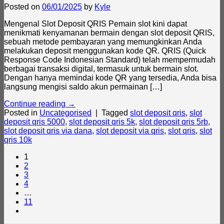
Posted on
06/01/2025
by
Kyle
Mengenal Slot Deposit QRIS Pemain slot kini dapat
menikmati kenyamanan bermain dengan slot deposit QRIS,
sebuah metode pembayaran yang memungkinkan Anda
melakukan deposit menggunakan kode QR. QRIS (Quick
Response Code Indonesian Standard) telah mempermudah
berbagai transaksi digital, termasuk untuk bermain slot.
Dengan hanya memindai kode QR yang tersedia, Anda bisa
langsung mengisi saldo akun permainan […]
Continue reading
→
Posted in
Uncategorised
|
Tagged
slot deposit qris
,
slot
deposit qris 5000
,
slot deposit qris 5k
,
slot deposit qris 5rb
,
slot deposit qris via dana
,
slot deposit via qris
,
slot qris
,
slot
qris 10k
1
2
3
4
…
11