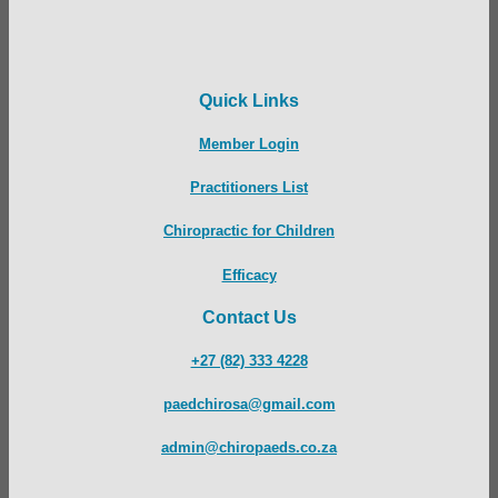
Quick Links
Member Login
Practitioners List
Chiropractic for Children
Efficacy
Contact Us
+27 (82) 333 4228
paedchirosa@gmail.com
admin@chiropaeds.co.za