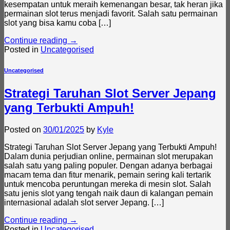
kesempatan untuk meraih kemenangan besar, tak heran jika
permainan slot terus menjadi favorit. Salah satu permainan
slot yang bisa kamu coba […]
Continue reading
→
Posted in
Uncategorised
Uncategorised
Strategi Taruhan Slot Server Jepang
yang Terbukti Ampuh!
Posted on
30/01/2025
by
Kyle
Strategi Taruhan Slot Server Jepang yang Terbukti Ampuh!
Dalam dunia perjudian online, permainan slot merupakan
salah satu yang paling populer. Dengan adanya berbagai
macam tema dan fitur menarik, pemain sering kali tertarik
untuk mencoba peruntungan mereka di mesin slot. Salah
satu jenis slot yang tengah naik daun di kalangan pemain
internasional adalah slot server Jepang. […]
Continue reading
→
Posted in
Uncategorised