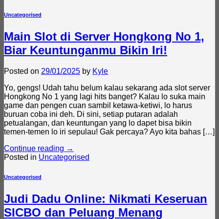
Uncategorised
Main Slot di Server Hongkong No 1,
Biar Keuntunganmu Bikin Iri!
Posted on
29/01/2025
by
Kyle
Yo, gengs! Udah tahu belum kalau sekarang ada slot server
Hongkong No 1 yang lagi hits banget? Kalau lo suka main
game dan pengen cuan sambil ketawa-ketiwi, lo harus
buruan coba ini deh. Di sini, setiap putaran adalah
petualangan, dan keuntungan yang lo dapet bisa bikin
temen-temen lo iri sepulau! Gak percaya? Ayo kita bahas […]
Continue reading
→
Posted in
Uncategorised
Uncategorised
Judi Dadu Online: Nikmati Keseruan
SICBO dan Peluang Menang