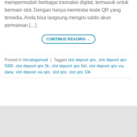
mempermudah berbagai transaksi digital, termasuk untuk
bermain slot. Dengan hanya memindai kode QR yang
tersedia, Anda bisa langsung mengisi saldo akun
permainan […]
CONTINUE READING
→
Posted in
Uncategorised
|
Tagged
slot deposit qris
,
slot deposit qris
5000
,
slot deposit qris 5k
,
slot deposit qris 5rb
,
slot deposit qris via
dana
,
slot deposit via qris
,
slot qris
,
slot qris 10k