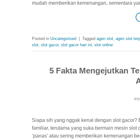
mudah memberikan kemenangan, sementara ya
Posted in
Uncategorised
|
Tagged
agen slot
,
agen slot ter
slot
,
slot gacor
,
slot gacor hari ini
,
slot online
5 Fakta Mengejutkan Ten
A
PO
Siapa sih yang nggak kenal dengan slot gacor? B
familiar, terutama yang suka bermain mesin slot 
‘panas’ atau sering memberikan kemenangan bes