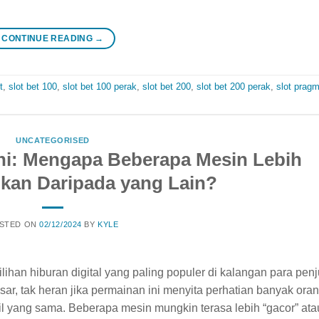
CONTINUE READING
→
t
,
slot bet 100
,
slot bet 100 perak
,
slot bet 200
,
slot bet 200 perak
,
slot pragm
UNCATEGORISED
 Ini: Mengapa Beberapa Mesin Lebih
an Daripada yang Lain?
STED ON
02/12/2024
BY
KYLE
lihan hiburan digital yang paling populer di kalangan para penj
esar, tak heran jika permainan ini menyita perhatian banyak oran
l yang sama. Beberapa mesin mungkin terasa lebih “gacor” ata