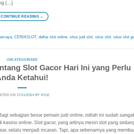
ng […]
CONTINUE READING
→
percaya
,
CERIASLOT
,
daftar slot online
,
situs judi slot
,
situs slot
,
situs slot g
UNCATEGORISED
tang Slot Gacor Hari Ini yang Perlu
nda Ketahui!
STED ON
17/11/2024
BY
KYLE
agi sebagian besar pemain judi online, istilah ini sudah sangat
di kasino online. Slot gacor, yang artinya mesin slot yang sedan
ar, selalu menjadi incaran. Tapi, apa sebenarnya yang membu