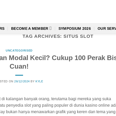
RS
BECOME A MEMBER
SYMPOSIUM 2026
OUR SER
TAG ARCHIVES:
SITUS SLOT
UNCATEGORISED
an Modal Kecil? Cukup 100 Perak Bi
Cuan!
STED ON
26/12/2024
BY
KYLE
rit di kalangan banyak orang, terutama bagi mereka yang suka
u penyedia slot yang paling populer di dunia kasino online ad
 Play bukan hanya menawarkan grafik yang keren dan tema yang