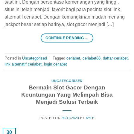
saat ini. Dengan persentase kemenangan yang tinggi,
situs ini telah menjadi favorit bagi para pecinta slot link
alternatif ceriabet. Dengan kemungkinan mudah menang
jackpot besar setiap harinya, slot gacor menjadi […]
CONTINUE READING
→
Posted in
Uncategorised
|
Tagged
ceriabet
,
ceriabet88
,
daftar ceriabet
,
link alternatif ceriabet
,
login ceriabet
UNCATEGORISED
Bermain Slot Gacor Dengan
Keuntungan Yang Melimpah Bisa
Menjadi Solusi Terbaik
POSTED ON
30/11/2024
BY
KYLE
30