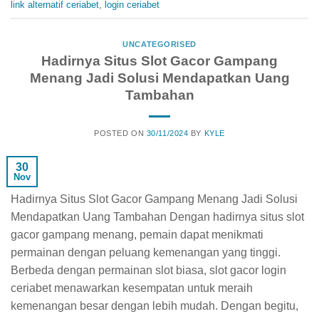
link alternatif ceriabet
,
login ceriabet
UNCATEGORISED
Hadirnya Situs Slot Gacor Gampang
Menang Jadi Solusi Mendapatkan Uang
Tambahan
POSTED ON
30/11/2024
BY
KYLE
30
Nov
Hadirnya Situs Slot Gacor Gampang Menang Jadi Solusi
Mendapatkan Uang Tambahan Dengan hadirnya situs slot
gacor gampang menang, pemain dapat menikmati
permainan dengan peluang kemenangan yang tinggi.
Berbeda dengan permainan slot biasa, slot gacor login
ceriabet menawarkan kesempatan untuk meraih
kemenangan besar dengan lebih mudah. Dengan begitu,